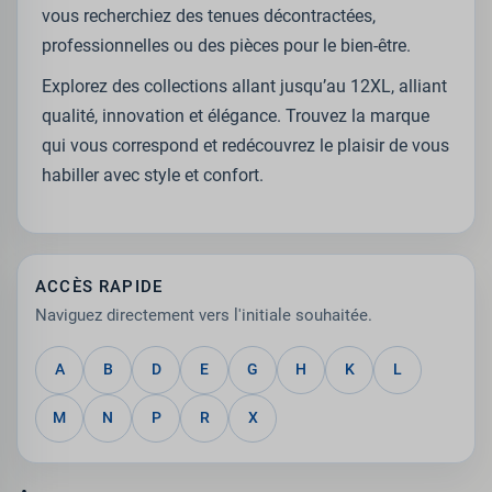
vous recherchiez des tenues décontractées,
professionnelles ou des pièces pour le bien-être.
Explorez des collections allant jusqu’au 12XL, alliant
qualité, innovation et élégance. Trouvez la marque
qui vous correspond et redécouvrez le plaisir de vous
habiller avec style et confort.
ACCÈS RAPIDE
Naviguez directement vers l'initiale souhaitée.
A
B
D
E
G
H
K
L
M
N
P
R
X