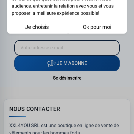
Code de réduction exclusif, nouvelle
audience, entretenir la relation avec vous et vous
rudes tout en garantissant un confort maximal. Leurs
collection et surprises à découvrir.
coupes bien pensées assurent une liberté de
proposer la meilleure expérience possible!
mouvement idéale pour toutes vos tâches.
Restez connecté pour ne rien
Je choisis
Ok pour moi
manquer !
JE M'ABONNE
Se désinscrire
NOUS CONTACTER
XXL4YOU SRL est une boutique en ligne de vente de
vêtements pour les hommes forts.