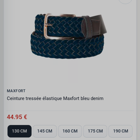
MAXFORT
Ceinture tressée élastique Maxfort bleu denim
44.95 €
130 CM
145 CM
160 CM
175 CM
190 CM