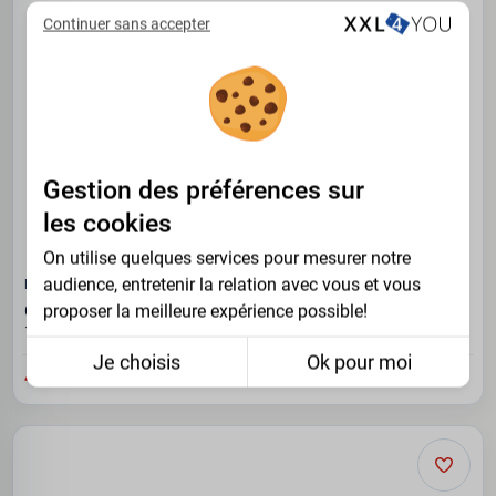
Continuer sans accepter
Gestion des préférences sur
les cookies
On utilise quelques services pour mesurer notre
audience, entretenir la relation avec vous et vous
LINDENMANN
proposer la meilleure expérience possible!
Ceinture en cuir véritable brun foncé ajustable de 155 cm à
170 cm
Je choisis
Ok pour moi
49.95 €