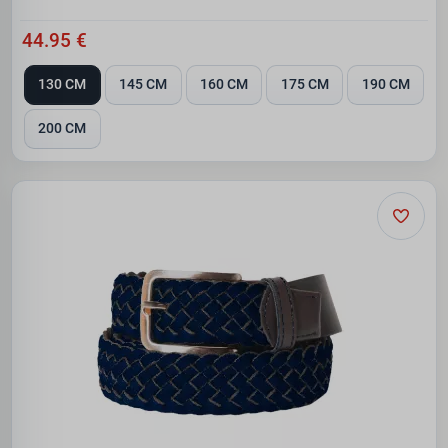
44.95 €
130 CM
145 CM
160 CM
175 CM
190 CM
200 CM