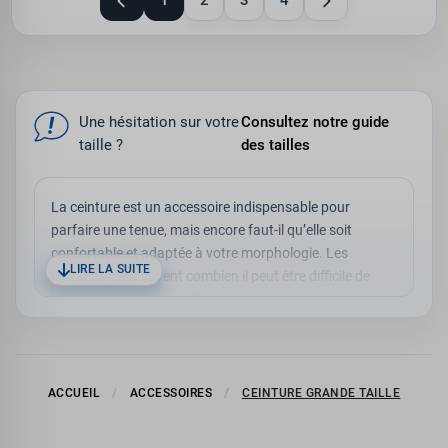
1
2
3
4
Une hésitation sur votre
Consultez notre guide
taille ?
des tailles
La ceinture est un accessoire indispensable pour
parfaire une tenue, mais encore faut-il qu’elle soit
confortable et adaptée à votre morphologie. Les
LIRE LA SUITE
hommes forts savent combien il peut être difficile de
trouver une ceinture suffisamment longue, robuste et
agréable à porter. C’est pourquoi les
ceintures
élastiques, tressées et en cuir grande taille
représentent un choix idéal pour allier style, maintien et
aisance au quotidien.
ACCUEIL
ACCESSOIRES
CEINTURE GRANDE TAILLE
POURQUOI CHOISIR UNE CEINTURE
GRANDE TAILLE ADAPTÉE ?