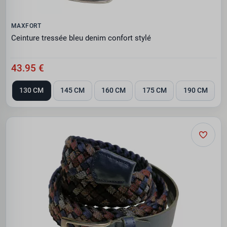
MAXFORT
Ceinture tressée bleu denim confort stylé
43.95 €
130 CM
145 CM
160 CM
175 CM
190 CM