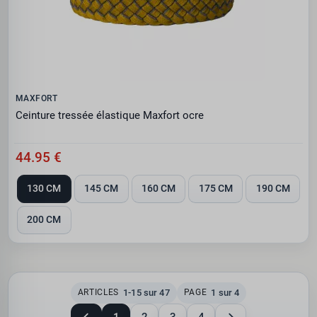
MAXFORT
Ceinture tressée élastique Maxfort ocre
44.95 €
130 CM
145 CM
160 CM
175 CM
190 CM
200 CM
1-15 sur 47
1 sur 4
ARTICLES
PAGE