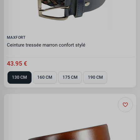
MAXFORT
Ceinture tressée marron confort stylé
43.95 €
130 CM
160 CM
175 CM
190 CM