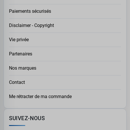
PRIVILÉGIEZ DES MATIÈRES ADAPTÉES À VOTRE
USAGE
Paiements sécurisés
Pour un confort quotidien ou un usage sportif, une
ceinture élastique est idéale. Pour un style casual-chic,
Disclaimer - Copyright
un modèle tressé est un excellent compromis. Pour les
occasions formelles, une ceinture en cuir assure un
Vie privée
rendu élégant et professionnel.
ADAPTEZ LA CEINTURE AU RESTE DE VOTRE
Partenaires
TENUE
La ceinture est un accessoire qui doit s’harmoniser avec
Nos marques
votre style. Un modèle tressé se marie parfaitement
avec un
jean grande taille
, tandis qu’une ceinture en cuir
Contact
trouvera parfaitement sa place avec un pantalon chino
ou un pantalon habillé.
Me rétracter de ma commande
UNE COLLECTION PENSÉE POUR LES
HOMMES FORTS
Les besoins des hommes de forte corpulence sont
SUIVEZ-NOUS
spécifiques, c’est pourquoi les
ceintures grande taille
proposées sur notre boutique sont conçues pour