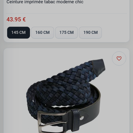
Ceinture imprimée tabac moderne chic
43.95 €
145 CM
160 CM
175 CM
190 CM