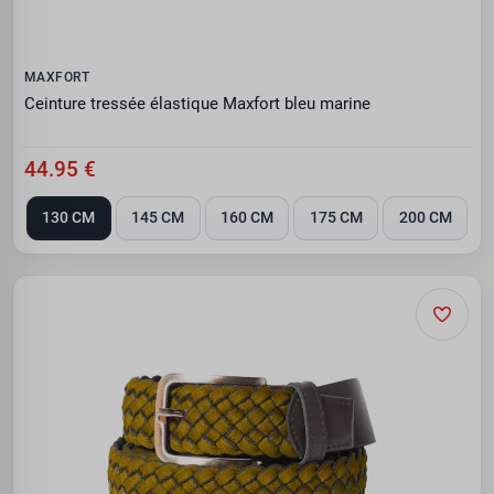
MAXFORT
Ceinture tressée élastique Maxfort bleu marine
44.95 €
130 CM
145 CM
160 CM
175 CM
200 CM