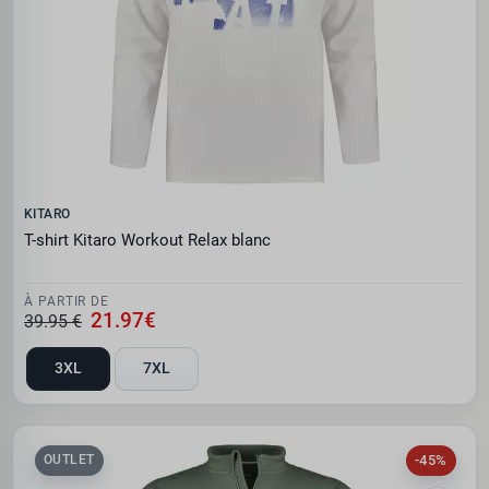
KITARO
T-shirt Kitaro Workout Relax blanc
À PARTIR DE
21.97€
39.95 €
3XL
7XL
-45%
OUTLET