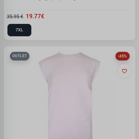
19.77€
35.95 €
7XL
-45%
OUTLET