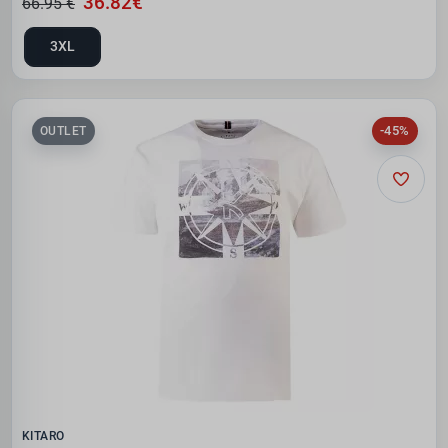
36.82€
66.95 €
3XL
-45%
OUTLET
KITARO