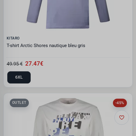
KITARO
T-shirt Arctic Shores nautique bleu gris
27.47€
49.95 €
6XL
-45%
OUTLET