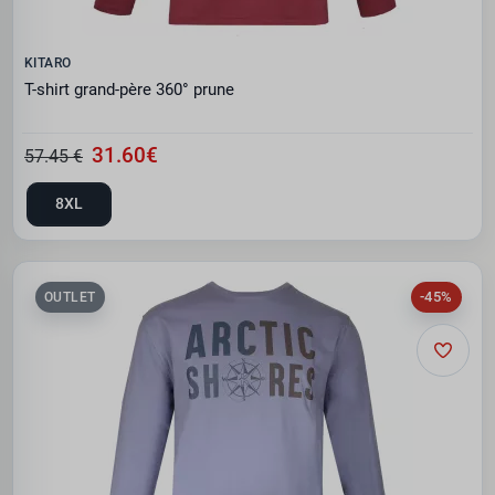
KITARO
T-shirt grand-père 360° prune
31.60€
57.45 €
8XL
-45%
OUTLET