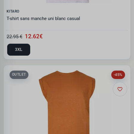
KITARO
T-shirt sans manche uni blanc casual
12.62€
22.95 €
3XL
-45%
OUTLET