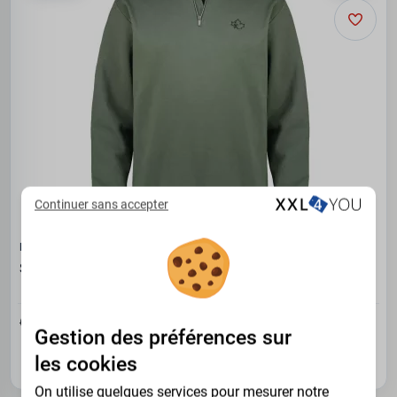
Continuer sans accepter
KITARO
Sweat piqué vert 3XL à 8XL
35.72€
64.95 €
Gestion des préférences sur
3XL
les cookies
On utilise quelques services pour mesurer notre