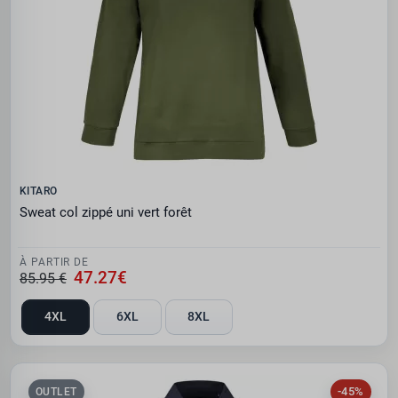
KITARO
Sweat col zippé uni vert forêt
À PARTIR DE
47.27€
85.95 €
4XL
6XL
8XL
-45%
OUTLET