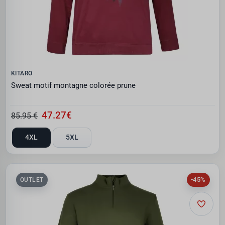
KITARO
Sweat motif montagne colorée prune
47.27€
85.95 €
4XL
5XL
-45%
OUTLET