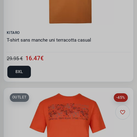
KITARO
T-shirt sans manche uni terracotta casual
16.47€
29.95 €
8XL
-45%
OUTLET