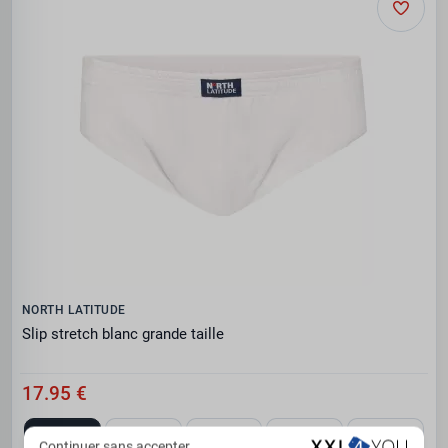
NORTH LATITUDE
Slip stretch blanc grande taille
17.95 €
2XL
3XL
4XL
5XL
6XL
Continuer sans accepter