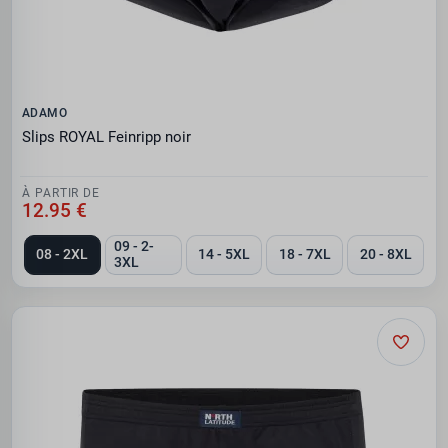
ADAMO
Slips ROYAL Feinripp noir
À PARTIR DE
12.95 €
09 - 2-
08 - 2XL
14 - 5XL
18 - 7XL
20 - 8XL
3XL