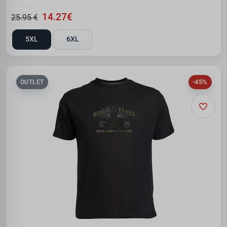
14.27€
25.95 €
5XL
6XL
-45%
OUTLET