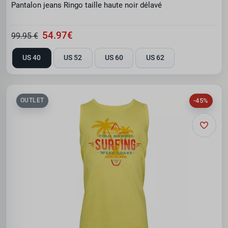
Pantalon jeans Ringo taille haute noir délavé
54.97€
99.95 €
US 40
US 52
US 60
US 62
-45%
OUTLET