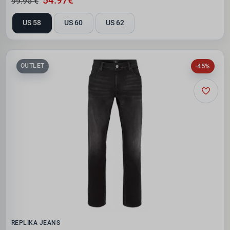
54.97€
99.95 €
US 58
US 60
US 62
-45%
OUTLET
REPLIKA JEANS