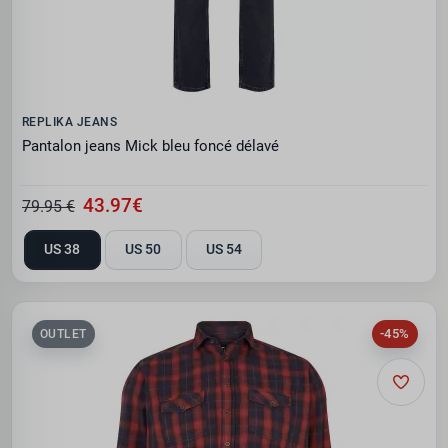
REPLIKA JEANS
Pantalon jeans Mick bleu foncé délavé
43.97€
79.95 €
US 38
US 50
US 54
-45%
OUTLET