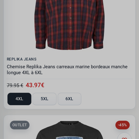
REPLIKA JEANS
Chemise Replika Jeans carreaux marine bordeaux manche
longue 4XL à 6XL
43.97€
79.95 €
4XL
5XL
6XL
-45%
OUTLET