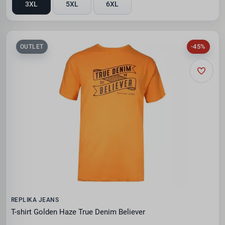
3XL
5XL
6XL
-45%
OUTLET
REPLIKA JEANS
T-shirt Golden Haze True Denim Believer