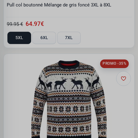
Pull col boutonné Mélange de gris foncé 3XL à 8XL
64.97€
99.95 €
5XL
6XL
7XL
PROMO -35%