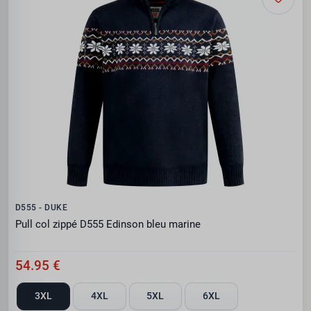
D555 - DUKE
Pull col zippé D555 Edinson bleu marine
54.95 €
3XL
4XL
5XL
6XL