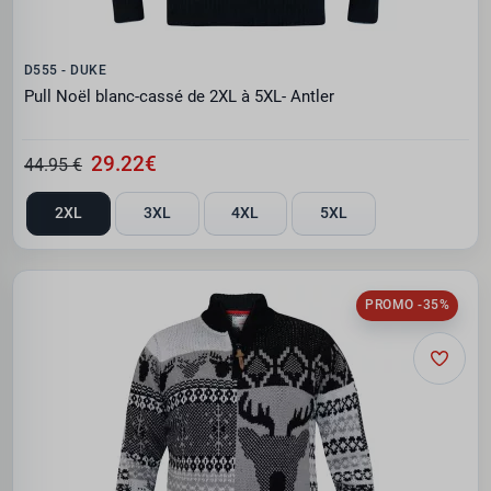
D555 - DUKE
Pull Noël blanc-cassé de 2XL à 5XL- Antler
29.22€
44.95 €
2XL
3XL
4XL
5XL
PROMO -35%