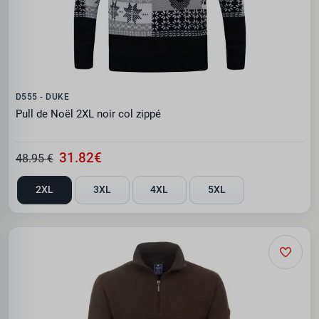
D555 - DUKE
Pull de Noël 2XL noir col zippé
31.82€
48.95 €
2XL
3XL
4XL
5XL