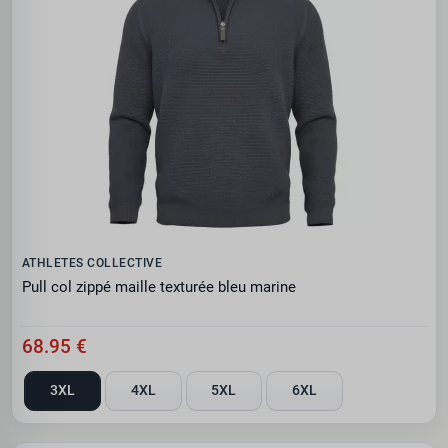
ATHLETES COLLECTIVE
Pull col zippé maille texturée bleu marine
68.95 €
3XL
4XL
5XL
6XL