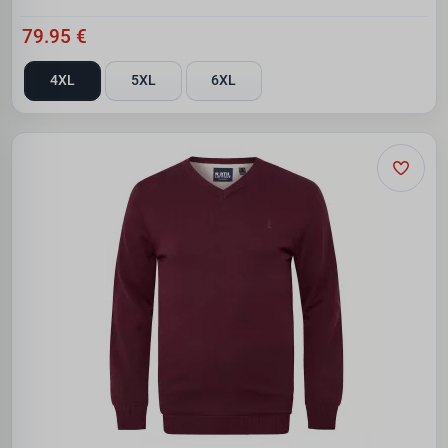
79.95 €
4XL
5XL
6XL