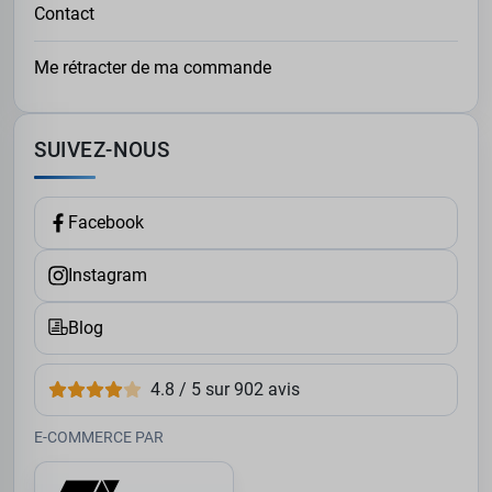
Contact
journées, qu’elles soient décontractées ou
professionnelles. Grâce à des matières de qualité et des
finitions soignées, ces pulls s’imposent comme de
Me rétracter de ma commande
véritables alliés du quotidien.
Disponibles en divers coloris et coupes, ils vous
SUIVEZ-NOUS
permettent de trouver facilement le modèle qui
correspond à votre style, tout en sublimant votre
silhouette.
Facebook
Instagram
Blog
4.8 / 5 sur 902 avis
E-COMMERCE PAR