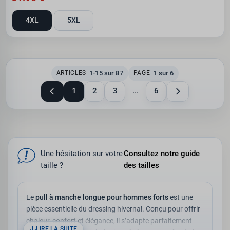
4XL
5XL
1-15 sur 87
1 sur 6
ARTICLES
PAGE
1
2
3
...
6
Une hésitation sur votre
Consultez notre guide
taille ?
des tailles
Le
pull à manche longue pour hommes forts
est une
pièce essentielle du dressing hivernal. Conçu pour offrir
chaleur, confort et élégance, il s’adapte parfaitement
LIRE LA SUITE