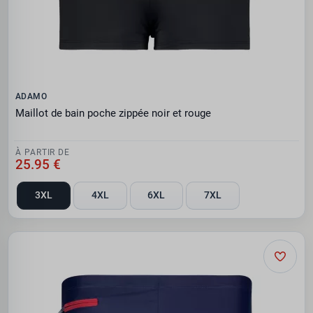
ADAMO
Maillot de bain poche zippée noir et rouge
À PARTIR DE
25.95 €
3XL
4XL
6XL
7XL