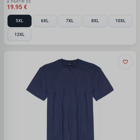
À PARTIR DE
19.95 €
5XL
6XL
7XL
8XL
10XL
12XL