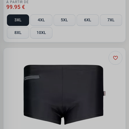
À PARTIR DE
99.95 €
3XL
4XL
5XL
6XL
7XL
8XL
10XL