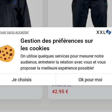
nuer sans accepter
Gestion des préférences sur
les cookies
On utilise quelques services pour mesurer notre
audience, entretenir la relation avec vous et vous
D555 - DUKE
proposer la meilleure expérience possible!
e noir de 3XL à 8XL
Packaway Pantalon Pluie noir de 
8XL
Je choisis
Ok pour moi
À PARTIR DE
42.95 €