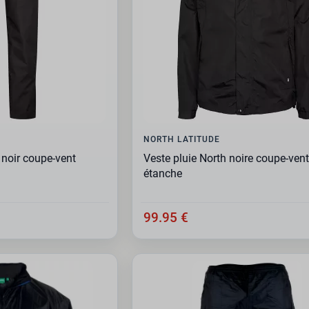
NORTH LATITUDE
 noir coupe-vent
Veste pluie North noire coupe-vent
étanche
99.95 €