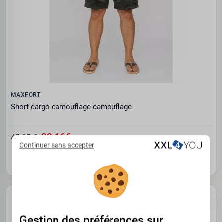
MAXFORT
Short cargo camouflage camouflage
32.16€
45.95 €
Continuer sans accepter
3XL
4XL
6XL
7XL
PROMO -30%
NOUVEAU
Gestion des préférences sur