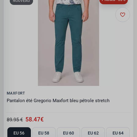
NOUVEAU
MAXFORT
Pantalon été Gregorio Maxfort bleu pétrole stretch
58.47€
89.95 €
EU 56
EU 58
EU 60
EU 62
EU 64