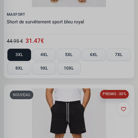
MAXFORT
Short de survêtement sport bleu royal
31.47€
44.95 €
3XL
4XL
5XL
6XL
7XL
8XL
9XL
10XL
PROMO -30%
NOUVEAU