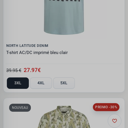
NORTH LATITUDE DENIM
T-shirt AC/DC imprimé bleu clair
27.97€
39.95 €
3XL
4XL
5XL
PROMO -30%
NOUVEAU