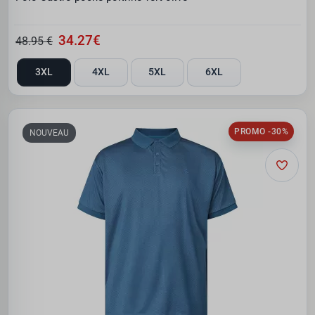
34.27€
48.95 €
3XL
4XL
5XL
6XL
PROMO -30%
NOUVEAU