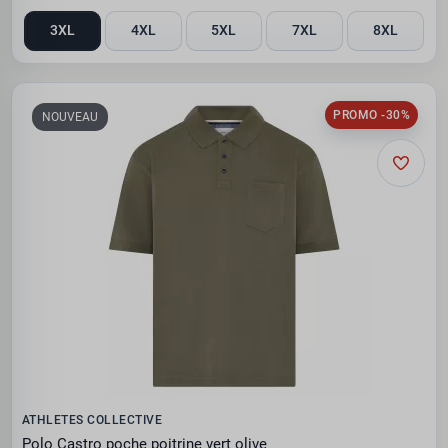
3XL
4XL
5XL
7XL
8XL
PROMO -30%
NOUVEAU
ATHLETES COLLECTIVE
Polo Castro poche poitrine vert olive