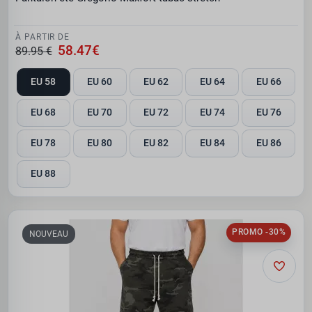
À PARTIR DE
58.47€
89.95 €
EU 58
EU 60
EU 62
EU 64
EU 66
EU 68
EU 70
EU 72
EU 74
EU 76
EU 78
EU 80
EU 82
EU 84
EU 86
EU 88
PROMO -30%
NOUVEAU