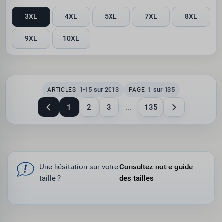
3XL
4XL
5XL
7XL
8XL
9XL
10XL
1-15 sur 2013
1 sur 135
ARTICLES
PAGE
1
2
3
...
135
Une hésitation sur votre
Consultez notre guide
taille ?
des tailles