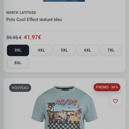
NORTH LATITUDE
Polo Cool Effect texturé bleu
41.97€
59.95 €
3XL
4XL
5XL
6XL
7XL
8XL
PROMO -30%
NOUVEAU