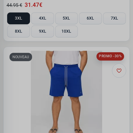
31.47€
44.95 €
3XL
4XL
5XL
6XL
7XL
8XL
9XL
10XL
PROMO -30%
NOUVEAU