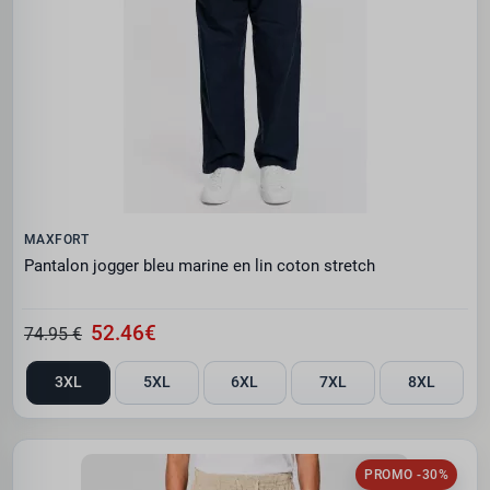
MAXFORT
Pantalon jogger bleu marine en lin coton stretch
52.46€
74.95 €
3XL
5XL
6XL
7XL
8XL
PROMO -30%