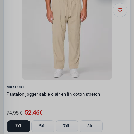
MAXFORT
Pantalon jogger sable clair en lin coton stretch
52.46€
74.95 €
3XL
5XL
7XL
8XL