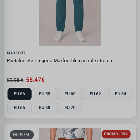
MAXFORT
Pantalon été Gregorio Maxfort bleu pétrole stretch
58.47€
89.95 €
EU 56
EU 58
EU 60
EU 62
EU 64
EU 66
EU 68
EU 70
PROMO -35%
NOUVEAU