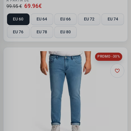
À PARTIR DE
69.96€
99.95 €
EU 60
EU 64
EU 66
EU 72
EU 74
EU 76
EU 78
EU 80
PROMO -30%