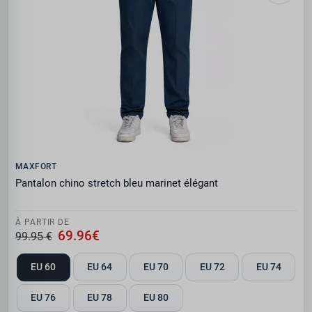
MAXFORT
Pantalon chino stretch bleu marinet élégant
À PARTIR DE
69.96€
99.95 €
EU 60
EU 64
EU 70
EU 72
EU 74
EU 76
EU 78
EU 80