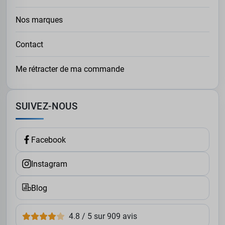
fonctionnalité et style.
Nos marques
UN PANTALON ADAPTÉ À CHAQUE
OCCASION
Contact
Quil sagisse dun
jean confortable
pour une journée en
ville ou dun
cargo robuste
pour vos activités extérieures,
Me rétracter de ma commande
XXL4YOU vous propose une diversité de styles qui
répondront à vos besoins. Nos modèles vont jusquà la
taille 14XL et sont conçus avec des matières respirantes
SUIVEZ-NOUS
et résistantes, pour allier esthétisme et durabilité.
Complétez votre look avec une
sweatshirt cardigan
grande taille
, pour un ensemble à la fois confortable et
Facebook
moderne.
Instagram
Blog
4.8 / 5 sur 909 avis