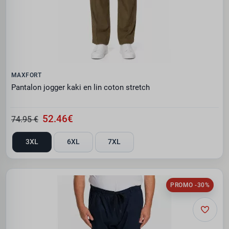
MAXFORT
Pantalon jogger kaki en lin coton stretch
52.46€
74.95 €
3XL
6XL
7XL
PROMO -30%