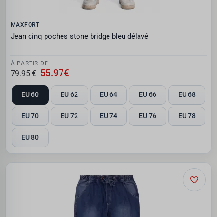
MAXFORT
Jean cinq poches stone bridge bleu délavé
À PARTIR DE
55.97€
79.95 €
EU 60
EU 62
EU 64
EU 66
EU 68
EU 70
EU 72
EU 74
EU 76
EU 78
EU 80