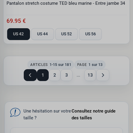
Pantalon stretch costume TED bleu marine - Entre jambe 34
69.95 €
US 42
US 44
US 52
US 56
1-15 sur 181
1 sur 13
ARTICLES
PAGE
1
2
3
...
13
Une hésitation sur votre
Consultez notre guide
taille ?
des tailles