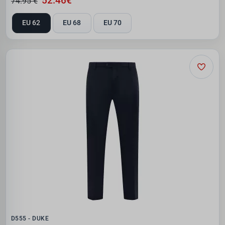
52.46€
74.95 €
EU 62
EU 68
EU 70
D555 - DUKE