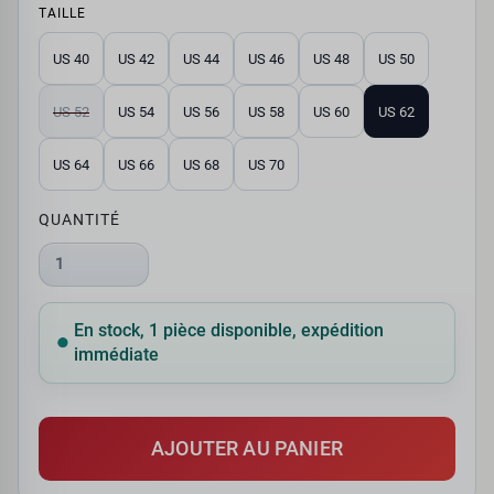
TAILLE
US 40
US 42
US 44
US 46
US 48
US 50
US 52
US 54
US 56
US 58
US 60
US 62
US 64
US 66
US 68
US 70
QUANTITÉ
1
En stock, 1 pièce disponible, expédition
immédiate
AJOUTER AU PANIER