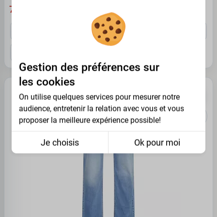
79.95 €
US 54
US 58
US 60
US 62
US 64
US 66
US 68
US 70
Gestion des préférences sur
les cookies
PROMO -30%
On utilise quelques services pour mesurer notre
audience, entretenir la relation avec vous et vous
proposer la meilleure expérience possible!
Je choisis
Ok pour moi