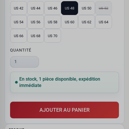
US 42
US 44
US 46
US 48
US 50
US 52
US 54
US 56
US 58
US 60
US 62
US 64
US 66
US 68
US 70
QUANTITÉ
1
En stock, 1 pièce disponible, expédition
immédiate
AJOUTER AU PANIER