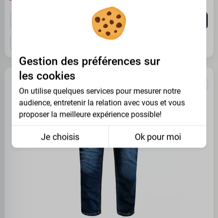
US 40
US 42
US 44
US 46
US 48
US 54
US 56
US 58
US 60
Gestion des préférences sur
les cookies
On utilise quelques services pour mesurer notre
audience, entretenir la relation avec vous et vous
proposer la meilleure expérience possible!
Je choisis
Ok pour moi