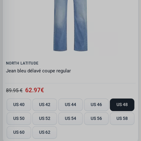
NORTH LATITUDE
Jean bleu délavé coupe regular
62.97€
89.95 €
US 40
US 42
US 44
US 46
US 48
US 50
US 52
US 54
US 56
US 58
US 60
US 62