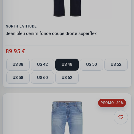
NORTH LATITUDE
Jean bleu denim foncé coupe droite superflex
89.95 €
US 38
US 42
US 48
US 50
US 52
US 58
US 60
US 62
PROMO -30%