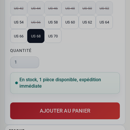
US 42
US 44
US 46
US 48
US 50
US 52
US 54
US 56
US 58
US 60
US 62
US 64
US 66
US 68
US 70
QUANTITÉ
1
En stock, 1 pièce disponible, expédition
immédiate
AJOUTER AU PANIER