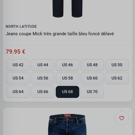
NORTH LATITUDE
Jeans coupe Mick très grande taille bleu foncé délavé
79.95 €
US 42
US 44
US 46
US 48
US 50
US 54
US 56
US 58
US 60
US 62
US 64
US 66
US 68
US 70