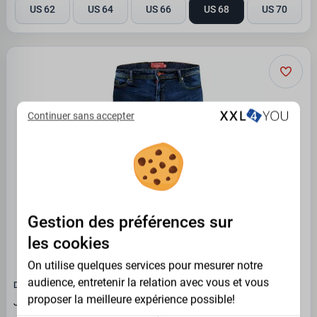
US 62
US 64
US 66
US 68
US 70
Continuer sans accepter
Gestion des préférences sur
les cookies
On utilise quelques services pour mesurer notre
audience, entretenir la relation avec vous et vous
D555 - DUKE
proposer la meilleure expérience possible!
Jeans grande taille bleu délavé Ambrose - Entre jambe 32