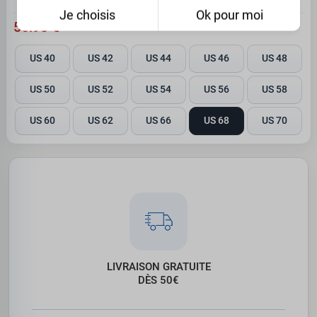
Je choisis
Ok pour moi
56.95 €
US 40
US 42
US 44
US 46
US 48
US 50
US 52
US 54
US 56
US 58
US 60
US 62
US 66
US 68
US 70
LIVRAISON GRATUITE
DÈS 50€