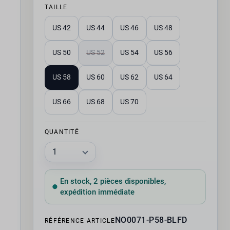
TAILLE
US 42
US 44
US 46
US 48
US 50
US 52
US 54
US 56
US 58
US 60
US 62
US 64
US 66
US 68
US 70
QUANTITÉ
En stock, 2 pièces disponibles,
expédition immédiate
NO0071-P58-BLFD
RÉFÉRENCE ARTICLE