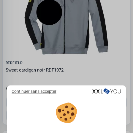
REDFIELD
Sweat cardigan noir RDF1972
53.27€
81.95 €
Continuer sans accepter
3XL
4XL
5XL
6XL
7XL
8XL
10XL