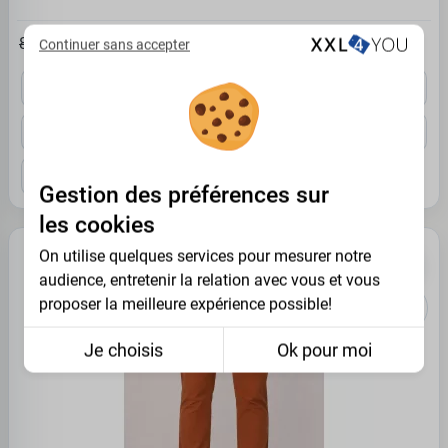
58.47€
89.95 €
Continuer sans accepter
EU 56
EU 58
EU 60
EU 62
EU 64
EU 66
EU 68
EU 72
EU 74
EU 76
EU 78
EU 80
Gestion des préférences sur
les cookies
On utilise quelques services pour mesurer notre
PROMO -35%
NOUVEAU
audience, entretenir la relation avec vous et vous
proposer la meilleure expérience possible!
Je choisis
Ok pour moi