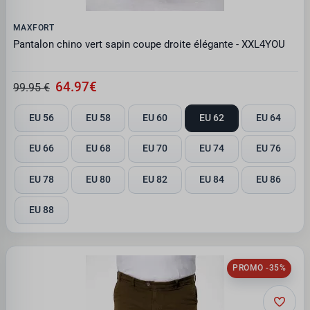
MAXFORT
Pantalon chino vert sapin coupe droite élégante - XXL4YOU
64.97€
99.95 €
EU 56
EU 58
EU 60
EU 62
EU 64
EU 66
EU 68
EU 70
EU 74
EU 76
EU 78
EU 80
EU 82
EU 84
EU 86
EU 88
PROMO -35%