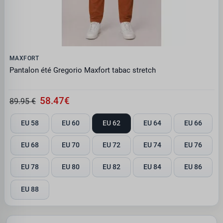
MAXFORT
Pantalon été Gregorio Maxfort tabac stretch
58.47€
89.95 €
EU 58
EU 60
EU 62
EU 64
EU 66
EU 68
EU 70
EU 72
EU 74
EU 76
EU 78
EU 80
EU 82
EU 84
EU 86
EU 88