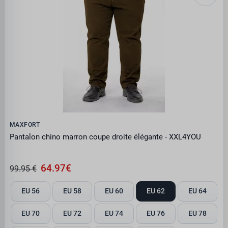
MAXFORT
Pantalon chino marron coupe droite élégante - XXL4YOU
64.97€
99.95 €
EU 56
EU 58
EU 60
EU 62
EU 64
EU 70
EU 72
EU 74
EU 76
EU 78