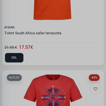
KITARO
T-shirt South Africa safari terracotta
17.57€
31.95 €
3XL
-45%
OUTLET