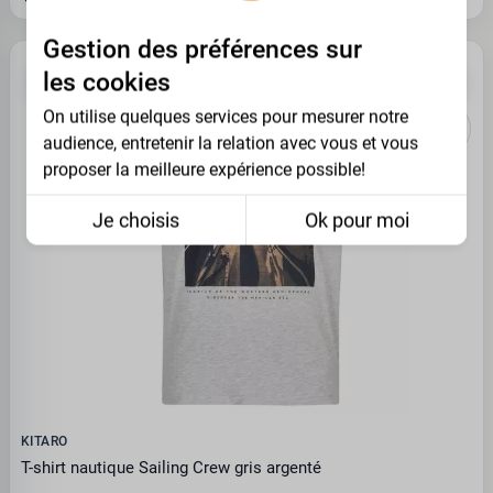
Gestion des préférences sur
-45%
OUTLET
les cookies
On utilise quelques services pour mesurer notre
audience, entretenir la relation avec vous et vous
proposer la meilleure expérience possible!
Je choisis
Ok pour moi
KITARO
T-shirt nautique Sailing Crew gris argenté