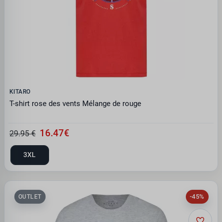
KITARO
T-shirt rose des vents Mélange de rouge
16.47€
29.95 €
3XL
-45%
OUTLET