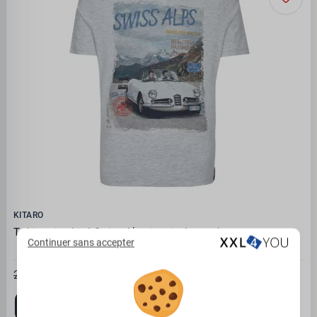
KITARO
T-shirt gris chiné Swiss Alps imprimé manches courtes
Continuer sans accepter
16.47€
29.95 €
3XL