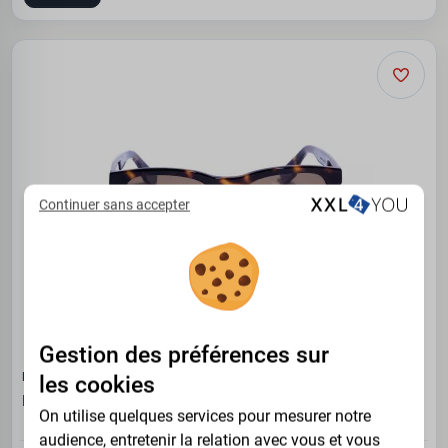
Continuer sans accepter
Gestion des préférences sur
NORTH LATITUDE
les cookies
Lunettes de soleil carrées marron en bio-acétate
On utilise quelques services pour mesurer notre
audience, entretenir la relation avec vous et vous