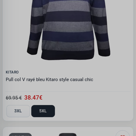
KITARO
Pull col V rayé bleu Kitaro style casual chic
38.47€
69.95 €
3XL
5XL