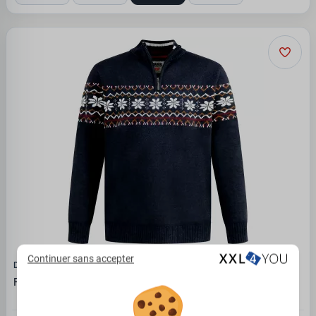
Continuer sans accepter
D555 - DUKE
Pull col zippé D555 Edinson bleu marine