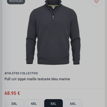
NOUVEAU
ATHLETES COLLECTIVE
Pull col zippé maille texturée bleu marine
68.95 €
3XL
4XL
5XL
6XL