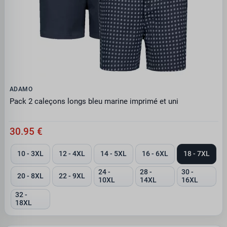
ADAMO
Pack 2 caleçons longs bleu marine imprimé et uni
30.95 €
10 - 3XL
12 - 4XL
14 - 5XL
16 - 6XL
18 - 7XL
24 -
28 -
30 -
20 - 8XL
22 - 9XL
10XL
14XL
16XL
32 -
18XL