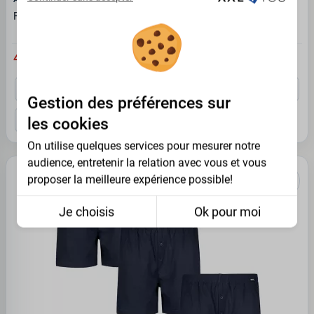
Pack de 3 caleçons longs de qualité gris anthracite
40.95 €
09 - 2-
08 - 2XL
10 - 3XL
12 - 4XL
14 - 5XL
3XL
Gestion des préférences sur
16 - 6XL
18 - 7XL
20 - 8XL
les cookies
On utilise quelques services pour mesurer notre
audience, entretenir la relation avec vous et vous
proposer la meilleure expérience possible!
Je choisis
Ok pour moi