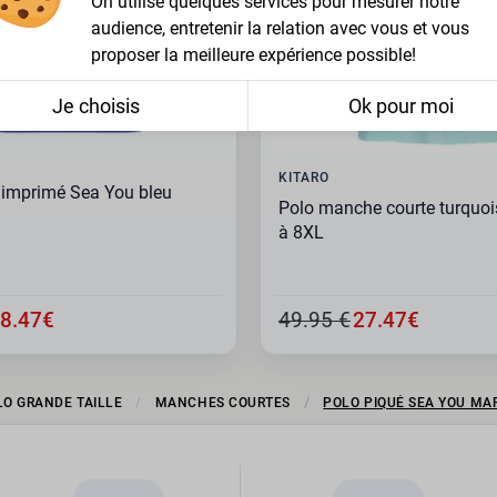
On utilise quelques services pour mesurer notre
audience, entretenir la relation avec vous et vous
proposer la meilleure expérience possible!
Je choisis
Ok pour moi
KITARO
 imprimé Sea You bleu
Polo manche courte turquoi
à 8XL
8.47€
49.95 €
27.47€
LO GRANDE TAILLE
MANCHES COURTES
POLO PIQUÉ SEA YOU MA