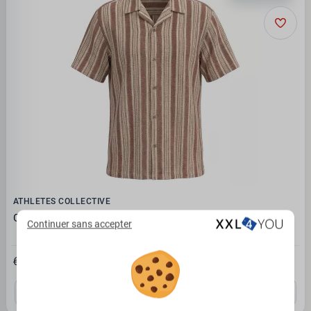
ATHLETES COLLECTIVE
Chemise col cubain rayée bois de rose
Continuer sans accepter
48.27€
68.95 €
3XL
4XL
5XL
6XL
7XL