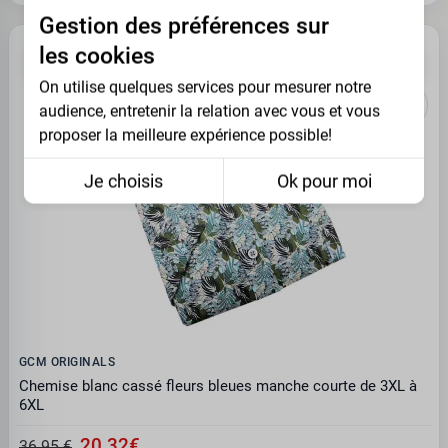
Gestion des préférences sur
les cookies
-45%
OUTLET
On utilise quelques services pour mesurer notre
audience, entretenir la relation avec vous et vous
proposer la meilleure expérience possible!
Je choisis
Ok pour moi
GCM ORIGINALS
Chemise blanc cassé fleurs bleues manche courte de 3XL à
6XL
20.32€
36.95 €