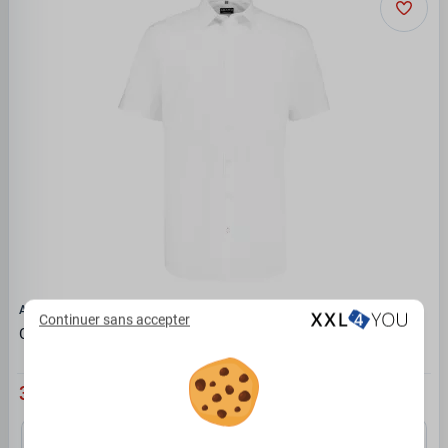
ADAMO
Continuer sans accepter
Chemise manche courte business blanche modèle WARREN
39.95 €
4XL
5XL
6XL
7XL
8XL