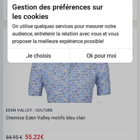
Gestion des préférences sur
10XL
les cookies
On utilise quelques services pour mesurer notre
audience, entretenir la relation avec vous et vous
PROMO -35%
proposer la meilleure expérience possible!
Je choisis
Ok pour moi
EDEN VALLEY - CULTURE
Chemise Eden Valley motifs bleu clair
55.22€
84.95 €