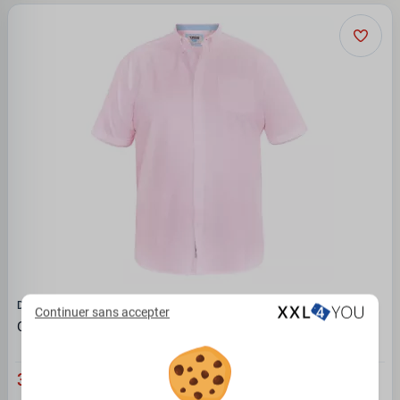
D555 - DUKE
Continuer sans accepter
Chemise Rose oxford manche courte de 2XL à 8XL
34.95 €