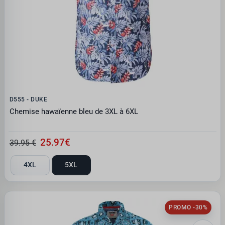
D555 - DUKE
Chemise hawaïenne bleu de 3XL à 6XL
25.97€
39.95 €
4XL
5XL
PROMO -30%