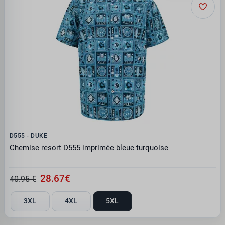
D555 - DUKE
Chemise resort D555 imprimée bleue turquoise
28.67€
40.95 €
3XL
4XL
5XL