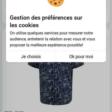
3XL
4XL
5XL
6XL
7XL
8XL
Gestion des préférences sur
les cookies
On utilise quelques services pour mesurer notre
PROMO -35%
audience, entretenir la relation avec vous et vous
proposer la meilleure expérience possible!
Je choisis
Ok pour moi