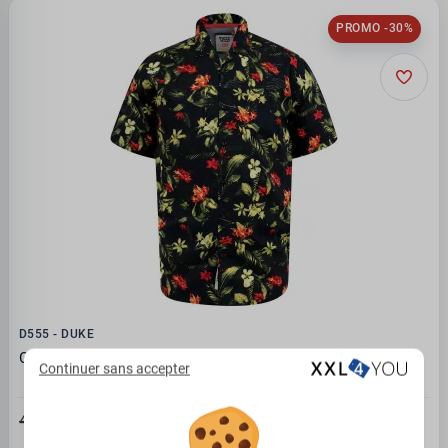
PROMO -30%
D555 - DUKE
Chemise D555 hawaïenne noire
Continuer sans accepter
28.67€
40.95 €