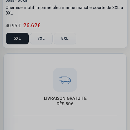
D555 - DUKE
Chemise motif imprimé bleu marine manche courte de 3XL à
8XL
26.62€
40.95 €
5XL
7XL
8XL
LIVRAISON GRATUITE
DÈS 50€