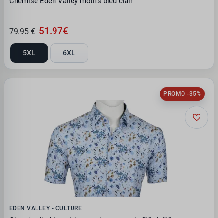
Chemise Eden Valley motifs bleu clair
51.97€
79.95 €
5XL
6XL
PROMO -35%
EDEN VALLEY - CULTURE