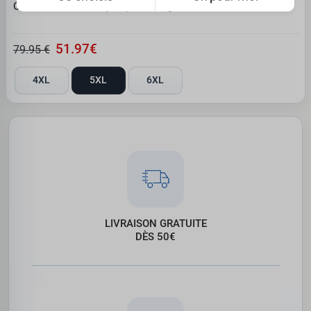
Chemise Eden Valley imprimé original bleu clair
51.97€
79.95 €
4XL
5XL
6XL
LIVRAISON GRATUITE
DÈS 50€