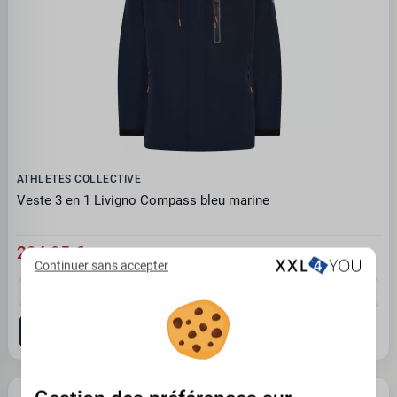
ATHLETES COLLECTIVE
Veste 3 en 1 Livigno Compass bleu marine
294.95 €
Continuer sans accepter
3XL
4XL
5XL
6XL
7XL
8XL