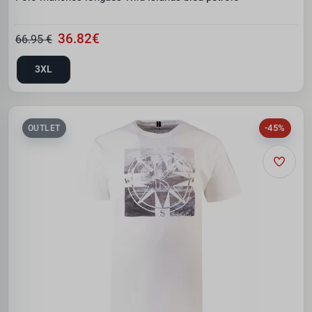
36.82€
66.95 €
3XL
-45%
OUTLET