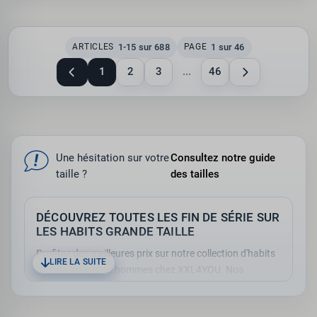
1-15 sur 688
1 sur 46
ARTICLES
PAGE
1
2
3
...
46
Une hésitation sur votre
Consultez notre guide
taille ?
des tailles
DÉCOUVREZ TOUTES LES FIN DE SÉRIE SUR
LES HABITS GRANDE TAILLE
Profitez des meilleures prix sur notre collection d'habits
LIRE LA SUITE
grande taille pour hommes chez XXL4YOU. Nos
promotions en cours vous permettent de renouveler
votre garde-robe à des prix imbattables, sans