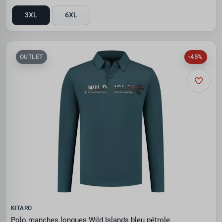
3XL
6XL
-45%
OUTLET
KITARO
Polo manches longues Wild Islands bleu pétrole