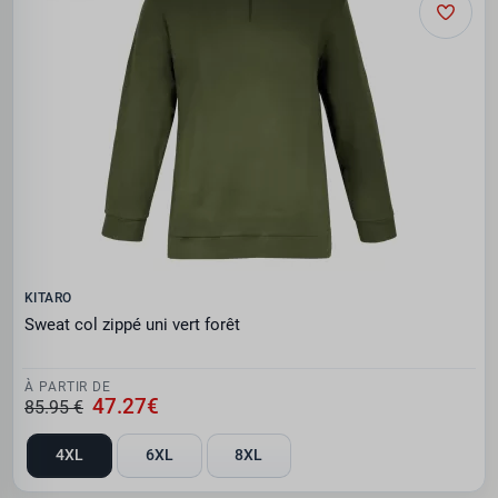
KITARO
Sweat col zippé uni vert forêt
À PARTIR DE
47.27€
85.95 €
4XL
6XL
8XL