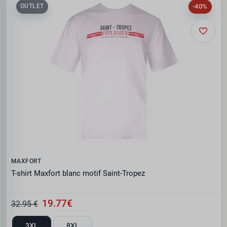
-40%
OUTLET
MAXFORT
T-shirt Maxfort blanc motif Saint-Tropez
19.77€
32.95 €
3XL
8XL