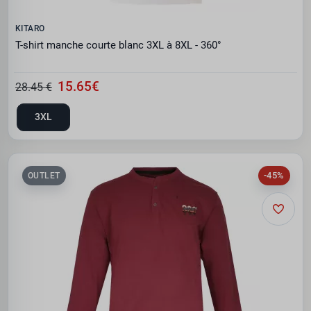
KITARO
T-shirt manche courte blanc 3XL à 8XL - 360°
15.65€
28.45 €
3XL
-45%
OUTLET