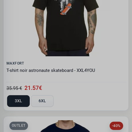
MAXFORT
T-shirt noir astronaute skateboard - XXL4YOU
21.57€
35.95 €
3XL
6XL
-40%
OUTLET