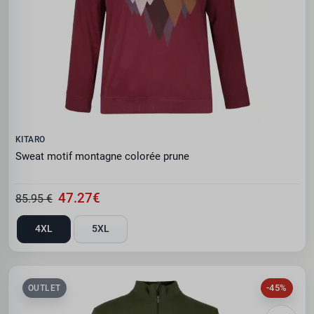
KITARO
Sweat motif montagne colorée prune
47.27€
85.95 €
4XL
5XL
-45%
OUTLET