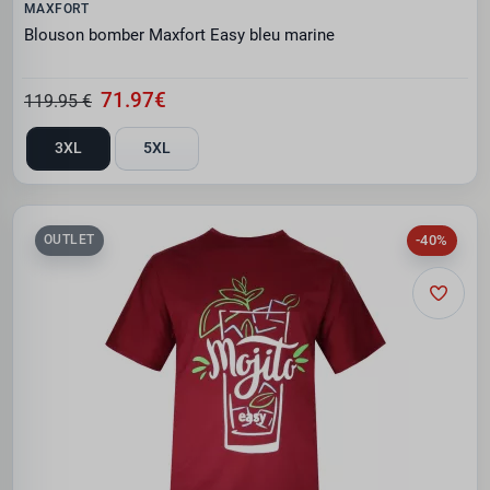
MAXFORT
Blouson bomber Maxfort Easy bleu marine
71.97€
119.95 €
3XL
5XL
-40%
OUTLET