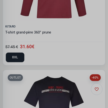
KITARO
T-shirt grand-père 360° prune
31.60€
57.45 €
8XL
-40%
OUTLET