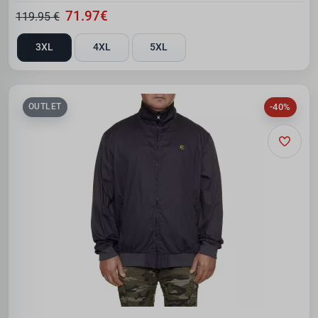
71.97€
119.95 €
3XL
4XL
5XL
-40%
OUTLET