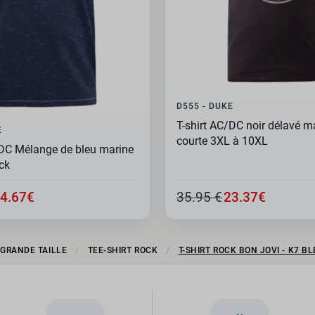
D555 - DUKE
T-shirt AC/DC noir délavé 
E
courte 3XL à 10XL
/DC Mélange de bleu marine
ck
4.67€
35.95 €
23.37€
 GRANDE TAILLE
TEE-SHIRT ROCK
T-SHIRT ROCK BON JOVI - K7 B