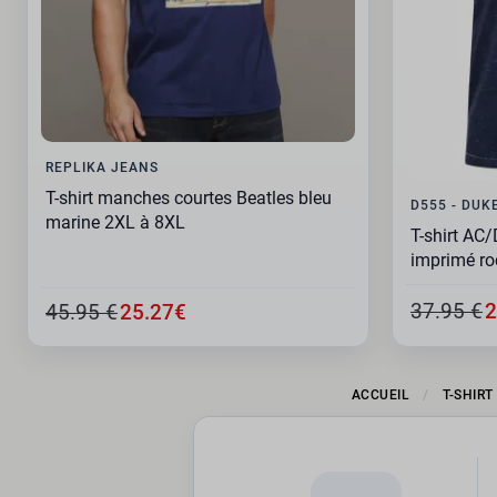
REPLIKA JEANS
T-shirt manches courtes Beatles bleu
D555 - DUK
marine 2XL à 8XL
T-shirt AC
imprimé ro
37.95 €
2
45.95 €
25.27€
ACCUEIL
T-SHIRT