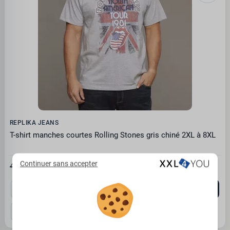
REPLIKA JEANS
T-shirt manches courtes Rolling Stones gris chiné 2XL à 8XL
Continuer sans accepter
25.27€
45.95 €
2XL
3XL
4XL
5XL
6XL
8XL