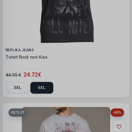
REPLIKA JEANS
T-shirt Rock noir Kiss
24.72€
44.95 €
5XL
6XL
-45%
OUTLET