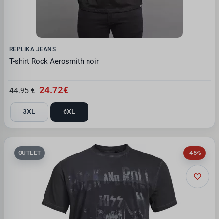
REPLIKA JEANS
T-shirt Rock Aerosmith noir
24.72€
44.95 €
3XL
6XL
-45%
OUTLET