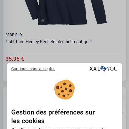
REDFIELD
T-shirt col Henley Redfield bleu nuit nautique
35.95 €
Continuer sans accepter
3XL
4XL
7XL
8XL
10XL
PROMO -35%
Gestion des préférences sur
les cookies