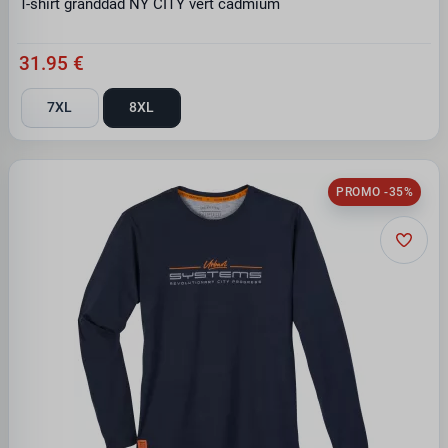
T-shirt granddad NY CITY vert cadmium
31.95 €
7XL
8XL
PROMO -35%