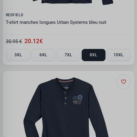
REDFIELD
T-shirt manches longues Urban Systems bleu nuit
20.12€
30.95 €
3XL
6XL
7XL
8XL
10XL