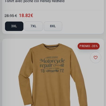
T-shirt avec poche col Henley Redfield
18.82€
28.95 €
3XL
7XL
8XL
PROMO -35%