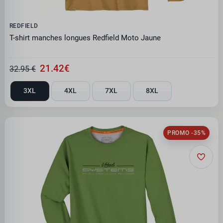
REDFIELD
T-shirt manches longues Redfield Moto Jaune
21.42€
32.95 €
3XL
4XL
7XL
8XL
PROMO -35%