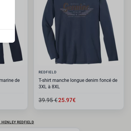
REDFIELD
 marine de
T-shirt manche longue denim foncé de
3XL à 8XL
39.95 €
25.97€
L HENLEY REDFIELD