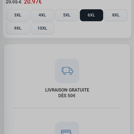
20.97€
29.95 €
3XL
4XL
5XL
6XL
8XL
9XL
10XL
LIVRAISON GRATUITE
DÈS 50€