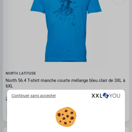
NORTH LATITUDE
North 56.4 T-shirt manche courte mélange bleu clair de 3XL à
6XL
Continuer sans accepter
17.52€
26.95 €
3XL
4XL
6XL