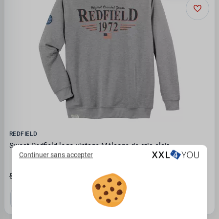
REDFIELD
Sweat Redfield logo vintage Mélange de gris clair
Continuer sans accepter
37.02€
56.95 €
4XL
5XL