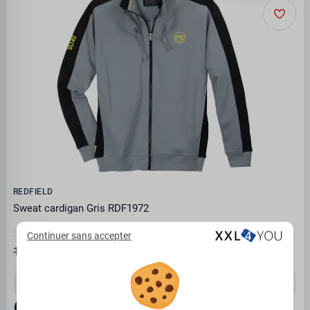
REDFIELD
Sweat cardigan Gris RDF1972
Continuer sans accepter
77.97€
119.95 €
3XL
5XL
6XL
7XL
8XL