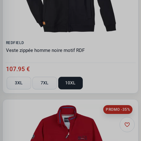
REDFIELD
Veste zippée homme noire motif RDF
107.95 €
3XL
7XL
10XL
PROMO -35%