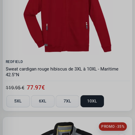
REDFIELD
Sweat cardigan rouge hibiscus de 3XL à 10XL - Maritime
42.5°N
77.97€
119.95 €
5XL
6XL
7XL
10XL
PROMO -35%