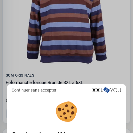
GCM ORIGINALS
Polo manche longue Brun de 3XL à 6XL
Continuer sans accepter
32.45€
64.90 €
3XL
4XL
5XL
6XL