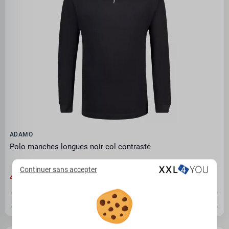
ADAMO
Polo manches longues noir col contrasté
Continuer sans accepter
47.95 €
6XL
7XL
8XL
9XL
12XL