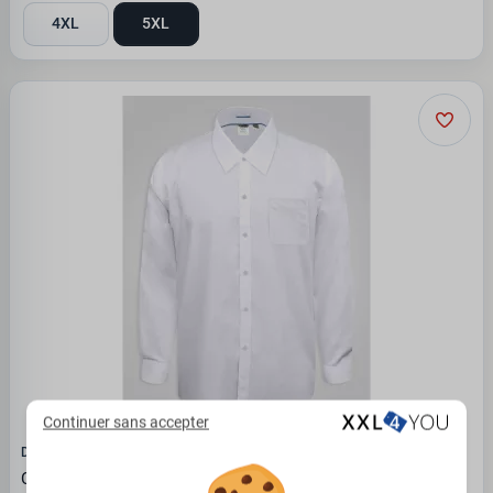
4XL
5XL
Continuer sans accepter
D555 - DUKE
Chemise manche longue blanche Easy Iron