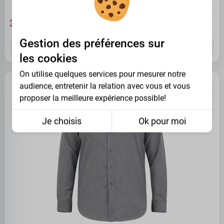
38.95 €
Gestion des préférences sur
3XL
4XL
5XL
7XL
8XL
les cookies
On utilise quelques services pour mesurer notre
audience, entretenir la relation avec vous et vous
PROMO -35%
proposer la meilleure expérience possible!
Je choisis
Ok pour moi