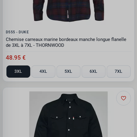
D555 - DUKE
Chemise carreaux marine bordeaux manche longue flanelle
de 3XL à 7XL - THORNWOOD
48.95 €
3XL
4XL
5XL
6XL
7XL