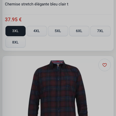
Chemise stretch élégante bleu clair t
37.95 €
3XL
4XL
5XL
6XL
7XL
8XL