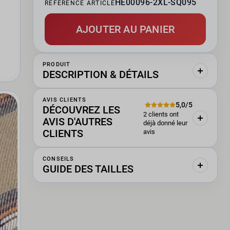
HE00096-2XL-SQ095
RÉFÉRENCE ARTICLE
AJOUTER AU PANIER
PRODUIT
DESCRIPTION & DÉTAILS
AVIS CLIENTS
5,0/5
DÉCOUVREZ LES
2 clients ont
AVIS D'AUTRES
déjà donné leur
CLIENTS
avis
CONSEILS
GUIDE DES TAILLES