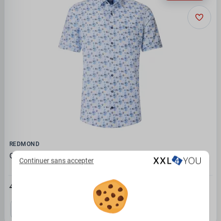
REDMOND
Chemise confort imprimée motifs bleu et jaune
Continuer sans accepter
32.14€
49.45 €
3XL
4XL
5XL