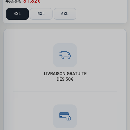
31.82€
48.95 €
4XL
5XL
6XL
LIVRAISON GRATUITE
DÈS 50€