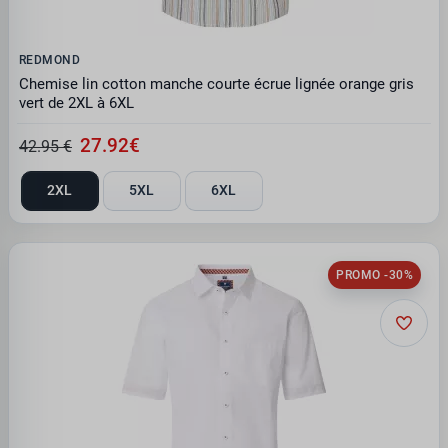
REDMOND
Chemise lin cotton manche courte écrue lignée orange gris
vert de 2XL à 6XL
27.92€
42.95 €
2XL
5XL
6XL
PROMO -30%