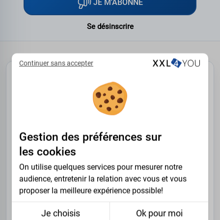
JE M'ABONNE
Se désinscrire
Continuer sans accepter
NOUS CONTACTER
XXL4YOU SRL est une boutique en ligne de vente de
vêtements pour les hommes forts.
Les visites se font uniquement sur rendez-vous.
Gestion des préférences sur
les cookies
Boulevard Initialis 26, 7000 Mons - Belgique
On utilise quelques services pour mesurer notre
audience, entretenir la relation avec vous et vous
+32 (0)65 708913
proposer la meilleure expérience possible!
Je choisis
Ok pour moi
info@xxl4you.be