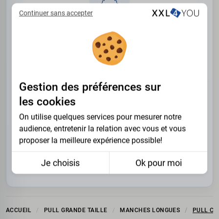
Continuer sans accepter
SATISFAIT OU
REMBOURSÉ
Gestion des préférences sur
les cookies
On utilise quelques services pour mesurer notre
audience, entretenir la relation avec vous et vous
proposer la meilleure expérience possible!
RETOUR OFFERT
30 JOURS
Je choisis
Ok pour moi
ACCUEIL
PULL GRANDE TAILLE
MANCHES LONGUES
PULL CO