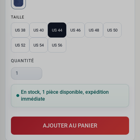
TAILLE
US 38
US 40
US 44
US 46
US 48
US 50
US 52
US 54
US 56
QUANTITÉ
1
En stock, 1 pièce disponible, expédition
immédiate
AJOUTER AU PANIER