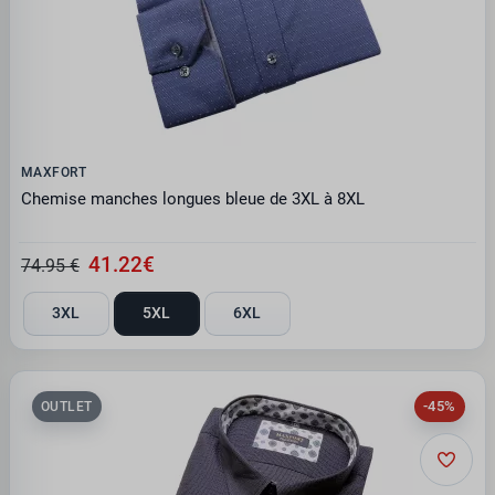
MAXFORT
Chemise manches longues bleue de 3XL à 8XL
41.22€
74.95 €
3XL
5XL
6XL
-45%
OUTLET