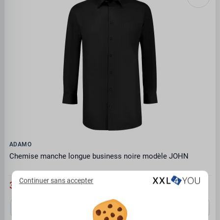
ADAMO
Chemise manche longue business noire modèle JOHN
Continuer sans accepter
39.95 €
4XL
5XL
6XL
7XL
8XL