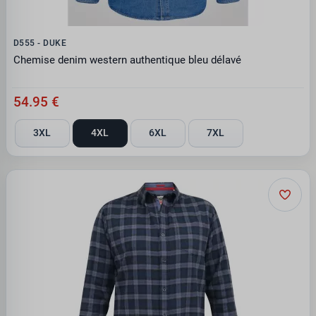
D555 - DUKE
Chemise denim western authentique bleu délavé
54.95 €
3XL
4XL
6XL
7XL