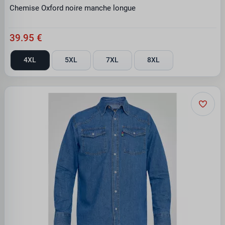
Chemise Oxford noire manche longue
39.95 €
4XL
5XL
7XL
8XL